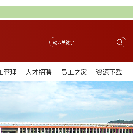
工管理
人才招聘
员工之家
资源下载