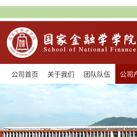
公司首页
关于我们
团队队伍
公司