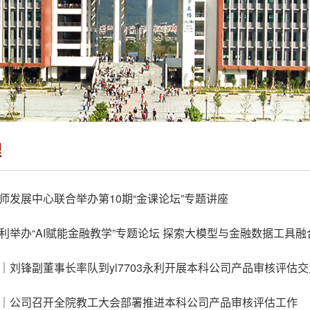
理
师发展中心联合举办第10期“金课论坛”专题讲座
03永利举办“AI赋能金融教学”专题论坛 探索大模型与金融数据工具
｜刘锋副董事长率队到yl7703永利开展本科公司产品审核评估
｜公司召开全院教工大会部署推进本科公司产品审核评估工作